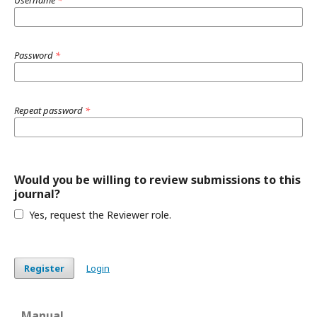
Username
*
Password
*
Repeat password
*
Would you be willing to review submissions to this
journal?
Yes, request the Reviewer role.
Register
Login
Manual