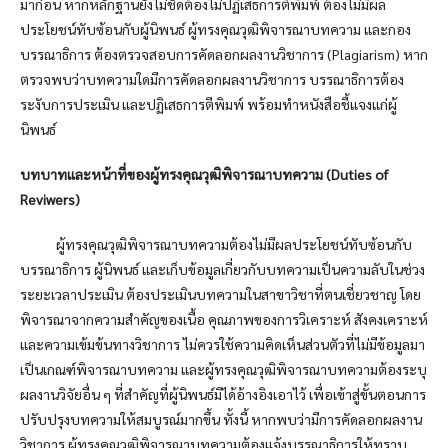
มาก่อน หากหลักฐานยังไม่ชัดต้องไม่ปฏิเสธการตีพิมพ์ ต้องไม่มีผล
ประโยชน์ทับซ้อนกับผู้นิพนธ์ ผู้ทรงคุณวุฒิพิจารณาบทความ และกอง
บรรณาธิการ ต้องตรวจสอบการคัดลอกผลงานวิชาการ (Plagiarism) หาก
ตรวจพบว่าบทความใดมีการคัดลอกผลงานวิชาการ บรรณาธิการต้อง
ระงับการประเมิน และปฏิเสธการตีพิมพ์ พร้อมทำหนังสือชี้แจงแก่ผู้
นิพนธ์
บทบาทและหน้าที่ของผู้ทรงคุณวุฒิพิจารณาบทความ (
Duties of
Reviwers)
ผู้ทรงคุณวุฒิพิจารณาบทความต้องไม่มีผลประโยชน์ทับซ้อนกับ
บรรณาธิการ ผู้นิพนธ์ และเก็บข้อมูลเกี่ยวกับบทความเป็นความลับในช่วง
ระยะเวลาประเมิน ต้องประเมินบทความในสาขาวิชาที่ตนเชี่ยวชาญ โดย
พิจารณาจากความสำคัญของเนื้อ คุณภาพของการวิเคราะห์ สังคงเคราะห์
และความเข้มข้นทางวิชาการ ไม่ควรใช้ความคิดเห็นส่วนตัวที่ไม่มีข้อมูลมา
เป็นเกณฑ์พิจารณาบทความ และผู้ทรงคุณวุฒิพิจารณาบทความต้องระบุ
ผลงานวิจัยอื่น ๆ ที่สำคัญที่ผู้นิพนธ์มิได้อ้างอิงเอาไว้ เพื่อเข้าสู่ขั้นตอนการ
ปรับปรุงบทความให้สมบูรณ์มากขึ้น ทั้งนี้ หากพบว่ามีการคัดลอกผลงาน
วิชาการ ผู้ทรงคุณวุฒิพิจารณาบทความต้องแจ้งบรรณาธิการให้ทราบ