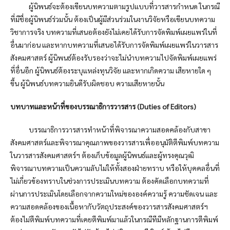
ผู้นิพนธ์จะต้องเขียนบทความตามรูปแบบที่วารสารกำหนด ในกรณี
ที่มีชื่อผู้นิพนธ์ร่วมนั้น ต้องเป็นผู้มีส่วนร่วมในงานวิจัยหรือเขียนบทความ
วิชาการจริง บทความที่เสนอต้องยังไม่เคยได้รับการจัดพิมพ์เผยแพร่ในที่
อื่นมาก่อน และหากบทความที่เสนอได้รับการจัดพิมพ์เผยแพร่ในวารสาร
สังคมศาสตร์ ผู้นิพนธ์ต้องรับรองว่าจะไม่นำบทความไปจัดพิมพ์เผยแพร่
ที่อื่นอีก ผู้นิพนธ์ต้องระบุแหล่งทุนวิจัย และหากเกิดความ เสียหายใด ๆ
ขึ้น ผู้นิพนธ์บทความยินดีรับผิดชอบ ความเสียหายนั้น
บทบาทและหน้าที่ของบรรณาธิการวารสาร (
Duties of Editors)
บรรณาธิการวารสารทำหน้าที่พิจารณาความสอดคล้องกับสาขา
สังคมศาสตร์และพิจารณาคุณภาพของวารสารเพื่ออนุมัติตีพิมพ์บทความ
ในวารสารสังคมศาสตร์ฯ ต้องเก็บข้อมูลผู้นิพนธ์และผู้ทรงคุณวุฒิ
พิจารณาบทความเป็นความลับไม่ให้ทั้งสองฝ่ายทราบ หรือให้บุคคลอื่นที่
ไม่เกี่ยวข้องทราบในช่วงการประเมินบทความ ต้องคัดเลือกบทความที่
ผ่านการประเมินโดยเลือกจากความใหม่ขององค์ความรู้ ความชัดเจน และ
ความสอดคล้องของเนื้อหากับวัตถุประสงค์ของวารสารสังคมศาสตร์ฯ
ต้องไม่ตีพิมพ์บทความที่เคยตีพิมพ์มาแล้วในกรณีทีมีหลักฐานการตีพิมพ์