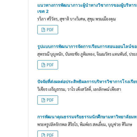
แนวทางการพัฒนาภาวะผู้นำทางวิชาการของผู้บริหารส
เขต 2
รวิภา ศรีวัตร, สุชาติ บางวิเศษ, สุขุม พรมเมืองคุณ
PDF
รูปแบบการพัฒนาการจัดการเรียนการสอนออนไลน์ของ 
สุพรรณี บุญหนัก, บันทะชัย ภูพิมทอง, จิณณวัตร แทนพันธ์, ประภ
PDF
ปัจจัยที่ส่งผลต่อประสิทธิผลการบริหารวิชาการโรงเรีย
วิเชียร เจริญธรรม, วาโร เพ็งสวัสดิ์, เอกลักษณ์ เพียสา
PDF
การพัฒนาคุณธรรมจริยธรรมนักศึกษามหาวิทยาลัยมหาม
พระครูปลัดจักรพล สิริธโร, พิมพ์อร สดเอี่ยม, บุญช่วย ศิริเกษ
PDF