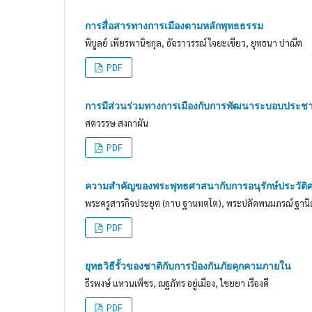
การสื่อสารทางการเมืองตามหลักพุทธธรรม
พิบูลย์ เพียรพานิชกุล, อัฉราวรรณ์ ใจยะเขียว, ยุทธนา ปาณีต
PDF
การมีส่วนร่วมทางการเมืองกับการพัฒนาระบอบประช
ศตวรรษ สงกาผัน
PDF
ความสำคัญของพระพุทธศาสนากับการอนุรักษ์ประวัติศา
พระครูสารกิจประยุต (กาบ ฐานทตฺโต), พระปลัดพนมภรณ์ ฐานิ
PDF
ยุทธวิธีรั้วของชาติกับการป้องกันภัยคุกคามภายใน
ธีรพงษ์ แหวนเพ็ชร, ณฐภัทร อยู่เมือง, ไชยยา เรืองดี
PDF