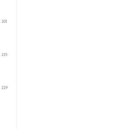
201
215
229