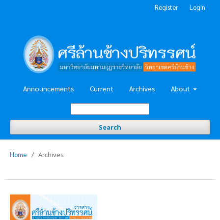
Register
Login
Announcements
Current
Archives
About
Search
Home
/
Archives