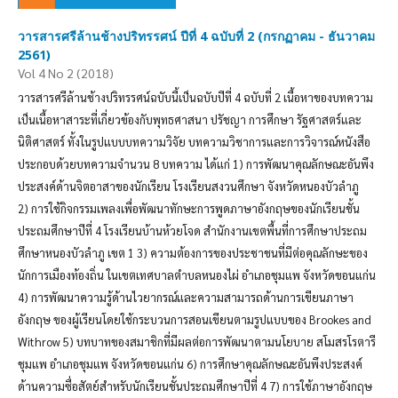
วารสารศรีล้านช้างปริทรรศน์ ปีที่ 4 ฉบับที่ 2 (กรกฏาคม - ธันวาคม
2561)
Vol 4 No 2 (2018)
วารสารศรีล้านช้างปริทรรศน์ฉบับนี้เป็นฉบับปีที่ 4 ฉบับที่ 2 เนื้อหาของบทความ
เป็นเนื้อหาสาระที่เกี่ยวข้องกับพุทธศาสนา ปรัชญา การศึกษา รัฐศาสตร์และ
นิติศาสตร์ ทั้งในรูปแบบบทความวิจัย บทความวิชาการและการวิจารณ์หนังสือ
ประกอบด้วยบทความจำนวน 8 บทความ ได้แก่ 1) การพัฒนาคุณลักษณะอันพึง
ประสงค์ด้านจิตอาสาของนักเรียน โรงเรียนสงวนศึกษา จังหวัดหนองบัวลำภู
2) การใช้กิจกรรมเพลงเพื่อพัฒนาทักษะการพูดภาษาอังกฤษของนักเรียนชั้น
ประถมศึกษาปีที่ 4 โรงเรียนบ้านห้วยโจด สำนักงานเขตพื้นที่การศึกษาประถม
ศึกษาหนองบัวลำภู เขต 1 3) ความต้องการของประชาชนที่มีต่อคุณลักษะของ
นักการเมืองท้องถิ่น ในเขตเทศบาลตำบลหนองไผ่ อำเภอชุมแพ จังหวัดขอนแก่น
4) การพัฒนาความรู้ด้านไวยากรณ์และความสามารถด้านการเขียนภาษา
อังกฤษ ของผู้เรียนโดยใช้กระบวนการสอนเขียนตามรูปแบบของ Brookes and
Withrow 5) บทบาทของสมาชิกที่มีผลต่อการพัฒนาตามนโยบาย สโมสรโรตารี
ชุมแพ อำเภอชุมแพ จังหวัดขอนแก่น 6) การศึกษาคุณลักษณะอันพึงประสงค์
ด้านความซื่อสัตย์สำหรับนักเรียนชั้นประถมศึกษาปีที่ 4 7) การใช้ภาษาอังกฤษ