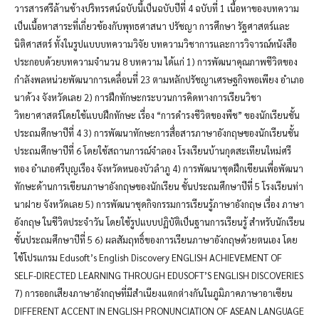
วารสารศรีล้านช้างปริทรรศน์ฉบับนี้เป็นฉบับปีที่ 4 ฉบับที่ 1 เนื้อหาของบทความ
เป็นเนื้อหาสาระที่เกี่ยวข้องกับพุทธศาสนา ปรัชญา การศึกษา รัฐศาสตร์และ
นิติศาสตร์ ทั้งในรูปแบบบทความวิจัย บทความวิชาการและการวิจารณ์หนังสือ
ประกอบด้วยบทความจำนวน 8 บทความ ได้แก่ 1) การพัฒนาคุณภาพชีวิตของ
กำลังพลหน่วยพัฒนาการเคลื่อนที่ 23 ตามหลักปรัชญาเศรษฐกิจพอเพียง อำเภอ
นาด้วง จังหวัดเลย 2) การฝึกทักษะกระบวนการคิดทางการเรียนวิชา
วิทยาศาสตร์โดยใช้แบบฝึกทักษะ เรื่อง “การดำรงชีวิตของพืช” ของนักเรียนชั้น
ประถมศึกษาปีที่ 4 3) การพัฒนาทักษะการสื่อสารภาษาอังกฤษของนักเรียนชั้น
ประถมศึกษาปีที่ 6 โดยใช้สถานการณ์จำลอง โรงเรียนบ้านกุดสะเทียนใหม่ศรี
ทอง อำเภอศรีบุญเรือง จังหวัดหนองบัวลำภู 4) การพัฒนาชุดฝึกเขียนเพื่อพัฒนา
ทักษะด้านการเขียนภาษาอังกฤษของนักเรียน ชั้นประถมศึกษาปีที่ 5 โรงเรียนท่า
นาฝาย จังหวัดเลย 5) การพัฒนาชุดกิจกรรมการเรียนรู้ภาษาอังกฤษ เรื่อง ภาษา
อังกฤษ ในชีวิตประจำวัน โดยใช้รูปแบบปฏิบัติเป็นฐานการเรียนรู้ สำหรับนักเรียน
ชั้นประถมศึกษาปีที่ 5 6) ผลสัมฤทธิ์ของการเรียนภาษาอังกฤษด้วยตนเอง โดย
ใช้โปรแกรม Edusoft’s English Discovery ENGLISH ACHIEVEMENT OF
SELF-DIRECTED LEARNING THROUGH EDUSOFT’S ENGLISH DISCOVERIES
7) การออกเสียงภาษาอังกฤษที่มีสำเนียงแตกต่างกันในภูมิภาคภาษาอาเซียน
DIFFERENT ACCENT IN ENGLISH PRONUNCIATION OF ASEAN LANGUAGE