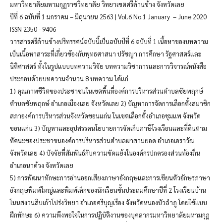
มหาวิทยาลัยมหามกุฏราชวิทยาลัย วิทยาเขตศรีล้านช้าง จังหวัดเลย
ปีที่ 6 ฉบับที่ 1 มกราคม – มิถุนายน 2563 | Vol.6 No.1 January – June 2020
ISSN 2350 - 9406
วารสารศรีล้านช้างปริทรรศน์ฉบับนี้เป็นฉบับปีที่ 6 ฉบับที่ 1 เนื้อหาของบทความ
เป็นเนื้อหาสาระที่เกี่ยวข้องกับพุทธศาสนา ปรัชญา การศึกษา รัฐศาสตร์และ
นิติศาสตร์ ทั้งในรูปแบบบทความวิจัย บทความวิชาการและการวิจารณ์หนังสือ
ประกอบด้วยบทความจำนวน 8 บทความ ได้แก่
1) คุณภาพชีวิตของประชาชนในเขตพื้นที่องค์การบริหารส่วนตำบลชัยพฤกษ์
ตำบลชัยพฤกษ์ อำเภอเมืองเลย จังหวัดเลย 2) ปัญหาการจัดการเลือกตั้งสมาชิก
สภาองค์การบริหารส่วนจังหวัดขอนแก่น ในเขตเลือกตั้งอำเภอชุมแพ จังหวัด
ขอนแก่น 3) ปัญหาและอุปสรรคนโยบายการจัดเก็บภาษีโรงเรือนและที่ดินตาม
ทัศนะของประชาชนองค์การบริหารส่วนตำบลผาสามยอด อำเภอเอราวัณ
จังหวัดเลย 4) ปัจจัยที่สัมพันธ์กับความขัดแย้งในองค์กรปกครองส่วนท้องถิ่น
อำเภอนาด้วง จังหวัดเลย
5) การพัฒนาทักษะการอ่านออกเสียงภาษาอังกฤษและการเขียนตัวอักษรภาษา
อังกฤษพิมพ์ใหญ่และพิมพ์เล็กของนักเรียนชั้นประถมศึกษาปีที่ 2 โรงเรียนบ้าน
โนนสงวนสิบเก้าโปร่งวิทยา อำเภอศรีบุญเรือง จังหวัดหนองบัวลำภู โดยใช้แบบ
ฝึกทักษะ 6) ความพึงพอใจในการปฏิบัติงานของบุคลากรมหาวิทยาลัยมหามกุฏ