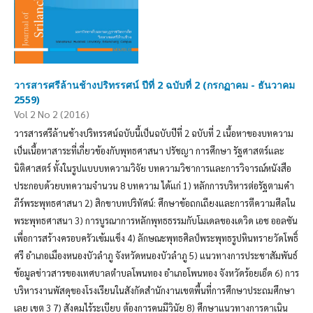
วารสารศรีล้านช้างปริทรรศน์ ปีที่ 2 ฉบับที่ 2 (กรกฏาคม - ธันวาคม
2559)
Vol 2 No 2 (2016)
วารสารศรีล้านช้างปริทรรศน์ฉบับนี้เป็นฉบับปีที่ 2 ฉบับที่ 2 เนื้อหาของบทความ
เป็นเนื้อหาสาระที่เกี่ยวข้องกับพุทธศาสนา ปรัชญา การศึกษา รัฐศาสตร์และ
นิติศาสตร์ ทั้งในรูปแบบบทความวิจัย บทความวิชาการและการวิจารณ์หนังสือ
ประกอบด้วยบทความจำนวน 8 บทความ ได้แก่ 1) หลักการบริหารต่อรัฐตามคำ
ภีร์พระพุทธศาสนา 2) สิกขาบทปริทัศน์: ศึกษาข้อถกเถียงและการตีความศีลใน
พระพุทธศาสนา 3) การบูรณาการหลักพุทธธรรมกับโมเดลของเดวิด เอช ออลซัน
เพื่อการสร้างครอบครัวเข้มแข็ง 4) ลักษณะพุทธศิลป์พระพุทธรูปหินทรายวัดโพธิ์
ศรี อำเภอเมืองหนองบัวลำภู จังหวัดหนองบัวลำภู 5) แนวทางการประชาสัมพันธ์
ข้อมูลข่าวสารของเทศบาลตำบลโพนทอง อำเภอโพนทอง จังหวัดร้อยเอ็ด 6) การ
บริหารงานพัสดุของโรงเรียนในสังกัดสำนักงานเขตพื้นที่การศึกษาประถมศึกษา
เลย เขต 3 7) สังคมไร้ระเบียบ ต้องการคนมีวินัย 8) ศึกษาแนวทางการดาเนิน