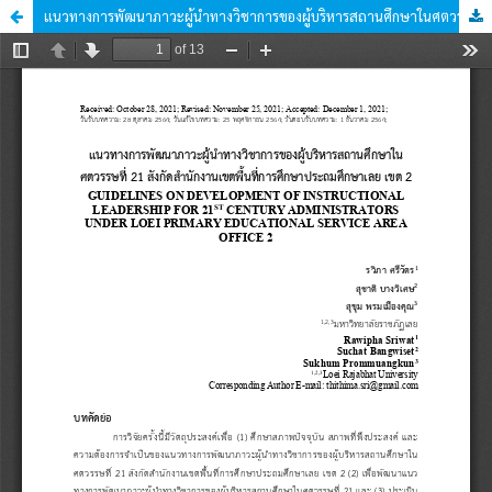
แนวทางการพัฒนาภาวะผู้นำทางวิชาการของผู้บริหารสถานศึกษาในศตวรรษที่ 21 สังกัดสำนักงานเขตพื้นที่การศึกษาประถมศึกษาเลย เขต 2