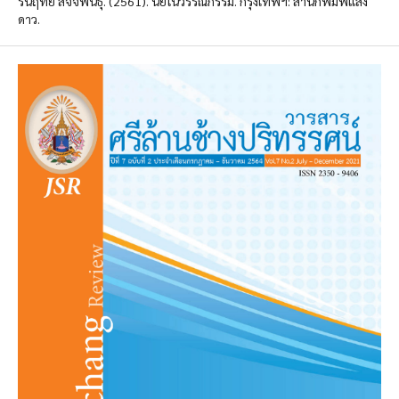
รื่นฤทัย สัจจพันธุ์. (2561). นัยในวรรณกรรม. กรุงเทพฯ: สำนักพิมพ์แสง
ดาว.