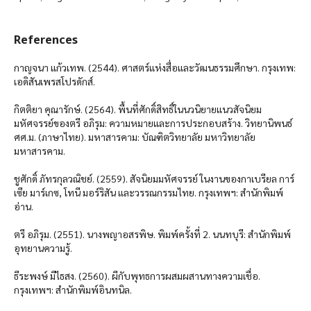
References
กาญจนา แก้วเทพ. (2544). ศาสตร์แห่งสื่อและวัฒนธรรมศึกษา. กรุงเทพ:
เอดิสันเพรสโปรดักส์.
กิตติยา คุณารักษ์. (2564). พื้นที่ศักดิ์สิทธิ์ในนวนิยายแนวสัจนิยม
มหัศจรรย์ของตรี อภิรุม: ความหมายและการประกอบสร้าง. วิทยานิพนธ์
ศศ.ม. (ภาษาไทย). มหาสารคาม: บัณฑิตวิทยาลัย มหาวิทยาลัย
มหาสารคาม.
ชูศักดิ์ ภัทรกุลวณิชย์. (2559). สัจนิยมมหัศจรรย์ ในงานของกาเบรียล การ์
เซีย มาร์เกซ, โทนี มอร์ริสัน และวรรณกรรมไทย. กรุงเทพฯ: สำนักพิมพ์
อ่าน.
ตรี อภิรุม. (2551). นางพญาอสรพิษ. พิมพ์ครั้งที่ 2. นนทบุรี: สำนักพิมพ์
อุทยานความรู้.
ธีระพงษ์ มีไธสง. (2560). ผีกับพุทธการผสมผสานทางความเชื่อ.
กรุงเทพฯ: สำนักพิมพ์อินทนิล.