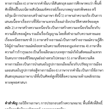
ทางการเมือง 6) ภาษาจากคำยืมบาลีสันสกฤต ผลการศึกษาพบว่า พื้นที่
ศักดิ์สิทธิ์ในนวนิยายสัจนิยมมหัศจรรย์เรื่องนางพญาอสรพิษของ ตรี
อภิรุม มีการประกอบสร้างผ่านภาษา ดังนี้ 1) ภาษาเล่าความจริง เป็นการ
เสนอเนื้อหาเรื่องราวที่ใช้ภาษาแทรกเรื่องเล่าอิงประวัติศาสตร์ของยุค
สมัย 2) ภาษาสร้างความเหนือจริง เป็นการสร้างความเหนือจริงเกี่ยวกับ
ความลี้ลับของผู้คน รวมถึงเรื่องวิญญาณ โดยตั้งคำถามกับความตายและ
เรื่องเหนือธรรมชาติ 3) ภาษาสร้างอารมณ์ เป็นการสร้างอารมณ์ความรู้สึก
ให้ผู้อ่านเกิดอารมณ์คล้อยตามในความเชื่อของกฎแห่งกรรม 4) ภาษาสื่อ
ความก้าวร้าวรุนแรง เป็นเรื่องเลียนแบบเหตุการณ์จริงในสังคมแล้วแทรก
จินตนาการของชีวิตมนุษย์อย่างตรงไปตรงมา 5) ภาษาสื่อความคิด
ทางการเมือง เป็นการนำเสนอในรูปการถกเถียงเกี่ยวกับปรัชญาการเมือง
และเสนอในรูปการต่อสู้ทางการเมือง 6) ภาษาจากคำยืม เป็นการใช้ภาษา
สันสกฤตและภาษาบาลีที่เป็นศัพท์สูงที่ใช้สื่อความหมายด้านหลักธรรม
ทางพุทธศาสนา
คำสำคัญ:
กลวิธีทางภาษา; การประกอบสร้างความหมาย; พื้นที่ศักดิ์สิทธิ์;
นวนิยายสัจนิยมมหัศจรรย์; นางพญาอสรพิษ;