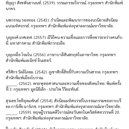
ธัญญา สังขพันธานนท์. (2539). วรรณกรรมวิจารณ์. กรุงเทพฯ: สำนักพิมพ์
นาคร.
นพวรรณ รองทอง. (2543). กำเนิดและพัฒนาการของนวนิยายสัจนิยม
แนวมหัศจรรย์. กรุงเทพฯ: สำนักพิมพ์แห่งจุฬาลงกรณ์มหาวิทยาลัย.
บุญยงค์ เกศเทศ. (2557). ผีวิถีคน ความเชื่อและการพึ่งพาระหว่างคนกับ
ผี. มหาสารคาม: สำนักพิมพ์กากะเยีย.
บุญเหลือ โจมโน. (2556). ภาษาบาลีสันสกฤตในภาษาไทย. กรุงเทพฯ:
สำนักพิมพ์แดเน็กซ์ อินเตอร์.
ศรีศักร วัลลิโภดม. (2542). ภูเขาศักดิ์สิทธิ์กับความเป็นสากล. กรุงเทพฯ:
สำนักพิมพ์เมืองโบราณ.
________. (2562). พระพุทธศาสนาและความเชื่อของสังคมไทย. พิมพ์ครั้ง
ที่ 3. กรุงเทพฯ: มูลนิธิเล็ก - ประไพ วิริยะพันธ์.
สุรเดช โชติอุดมพันธ์. (2554). สัจนิยมมหัศจรรย์ในวรรณกรรมของกาเบรี
ยล การ์เซีย มาร์เกซ. กรุงเทพฯ: สำนักพิมพ์แห่งจุฬาลงกรณ์มหาวิทยาลัย.
________. (2559). ทฤษฎีวรรณคดีวิจารณ์ตะวันตกในคริสต์ศตวรรษที่ 20.
กรุงเทพฯ: สำนักพิมพ์แห่งจุฬาลงกรณ์มหาวิทยาลัย.