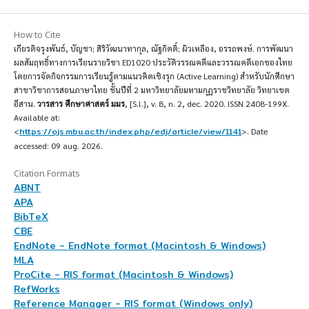
How to Cite
เกียรติจรุงพันธ์, บัญชา; สิริวัฒนาทากุล, ณัฐกิตติ์; ผิวเหลือง, อรรถพงษ์. การพัฒนา
ผลสัมฤทธิ์ทางการเรียนรายวิชา ED1020 ประวัติวรรณคดีและวรรณคดีเอกของไทย
โดยการจัดกิจกรรมการเรียนรู้ตามแนวคิดเชิงรุก (Active Learning) สำหรับนักศึกษา
สาขาวิชาการสอนภาษาไทย ชั้นปีที่ 2 มหาวิทยาลัยมหามกุฏราชวิทยาลัย วิทยาเขต
อีสาน.
วารสาร ศึกษาศาสตร์ มมร
, [S.l.], v. 8, n. 2, dec. 2020. ISSN 2408-199X.
Available at:
https://ojs.mbu.ac.th/index.php/edj/article/view/1141
<
>. Date
accessed: 09 aug. 2026.
Citation Formats
ABNT
APA
BibTeX
CBE
EndNote - EndNote format (Macintosh & Windows)
MLA
ProCite - RIS format (Macintosh & Windows)
RefWorks
Reference Manager - RIS format (Windows only)