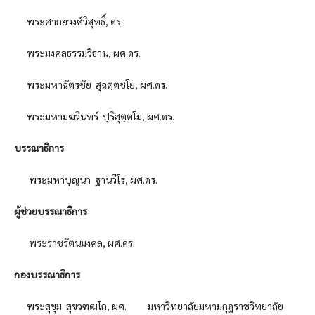
พระศากยวงศ์วิสุทธิ์, ดร.
พระมงคลธรรมวิธาน, ผศ.ดร.
พระมหาฉัตรชัย สุฉตฺตชโย, ผศ.ดร.
พระมหามฆวินทร์ ปุริสุตฺตโม, ผศ.ดร.
บรรณาธิการ
พระมหาบุญนา ฐานวีโร, ผศ.ดร.
ผู้ช่วยบรรณาธิการ
พระราชรัตนมงคล, ผศ.ดร.
กองบรรณาธิการ
พระสุขุม สุขวฑฺฒโก, ผศ. มหาวิทยาลัยมหามกุฏราชวิทยาลัย