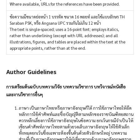
Where available, URLs for the references have been provided.
ข้อความมีขนาดย่อหน้า 1 บรรทัด ขนาด 16 พอยท์ และใช้แบบอักษร TH
Saraban PSK, หรือ Angsana UPC รวมกันไม่เกิน 12 หน้า
The text is single-spaced; uses a 16-point font; employs italics,
rather than underlining (except with URL addresses); and all
illustrations, figures, and tables are placed within the text at the
appropriate points, rather than at the end.
Author Guidelines
การเตรียมต้นฉบับบทความวิจัย บทความวิชาการ บทวิจารณ์หนังสือ
และงานวิชาการอื่นๆ
ภาษา เป็นภาษาไทยหรือภาษาอังกฤษก็ได้ การใช้ภาษาไทยให้ยึด
หลักการใช้คำศัพท์และชื่อบัญญัติตามหลักของราชบัณฑิตยสถาน
ควรหลีกเลี่ยงการใช้ภาษาอังกฤษในข้อความ ยกเว้นกรณีจำเป็น ให้
เขียนคำศัพท์ภาษาไทยตามด้วยวงเล็บภาษาอังกฤษ ให้ใช้ตัวเล็ก
ทั้งหมดยกเว้นชื่อเฉพาะต้องขึ้นต้นด้วยตัวอักษรใหญ่ บทความ
ส่วนที่เป็นภาษาอังกฤษควรให้ผู้เชี่ยวชาญด้านภาษาอังกฤษตรวจ