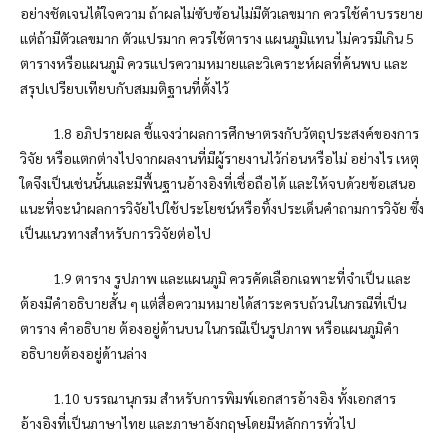
อย่างชัดเจนได้ใจความ ถ้าผลไม่ซับซ้อนไม่มีตัวเลขมาก ควรใช้คำบรรยาย
แต่ถ้ามีตัวเลขมาก ตัวแปรมาก ควรใช้ตาราง แผนภูมิแทน ไม่ควรมีเกิน 5
ตารางหรือแผนภูมิ ควรแปรความหมายและวิเคราะห์ผลที่ค้นพบ และ
สรุปเปรียบเทียบกับสมมติฐานที่ตั้งไว้
1.8 อภิปรายผล ชี้แจงว่าผลการศึกษาตรงกับวัตถุประสงค์ของการ
วิจัย หรือแตกต่างไปจากผลงานที่มีผู้รายงานไว้ก่อนหรือไม่ อย่างไร เหตุ
ใดจึงเป็นเช่นนั้นและมีพื้นฐานอ้างอิงที่เชื่อถือได้ และให้จบด้วยข้อเสนอ
แนะที่จะนำผลการวิจัยไปใช้ประโยชน์หรือทิ้งประเด็นคำถามการวิจัย ซึ่ง
เป็นแนวทางสำหรับการวิจัยต่อไป
1.9 ตาราง รูปภาพ และแผนภูมิ ควรคัดเลือกเฉพาะที่จำเป็น และ
ต้องมีคำอธิบายสั้น ๆ แต่สื่อความหมายได้สาระครบถ้วนในกรณีที่เป็น
ตาราง คำอธิบาย ต้องอยู่ด้านบน ในกรณีเป็นรูปภาพ หรือแผนภูมิคำ
อธิบายต้องอยู่ด้านล่าง
1.10 บรรณานุกรม สำหรับการพิมพ์เอกสารอ้างอิง ทั้งเอกสาร
อ้างอิงที่เป็นภาษาไทย และภาษาอังกฤษโดยมีหลักการทั่วไป