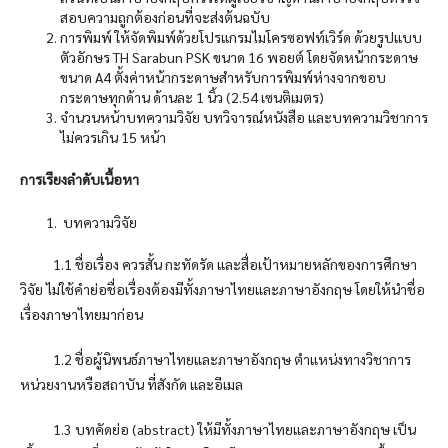
สอบความถูกต้องก่อนที่จะส่งต้นฉบับ
การพิมพ์ ให้จัดพิมพ์ด้วยโปรแกรมไมโครซอฟท์เวิร์ด ด้วยรูปแบบ
ตัวอักษร TH Sarabun PSK ขนาด 16 พอยต์ โดยจัดหน้ากระดาษ
ขนาด A4 ตั้งค่าหน้ากระดาษสำหรับการพิมพ์ห่างจากขอบ
กระดาษทุกด้าน ด้านละ 1 นิ้ว (2.54 เซนติเมตร)
จำนวนหน้าบทความวิจัย บทวิจารณ์หนังสือ และบทความวิชาการ
ไม่ควรเกิน 15 หน้า
การเรียงลำดับเนื้อหา
บทความวิจัย
1.1 ชื่อเรื่อง ควรสั้น กะทัดรัด และสื่อเป้าหมายหลักของการศึกษา
วิจัย ไม่ใช้คำย่อชื่อเรื่องต้องมีทั้งภาษาไทยและภาษาอังกฤษ โดยให้นำชื่อ
เรื่องภาษาไทยมาก่อน
1.2 ชื่อผู้นิพนธ์ภาษาไทยและภาษาอังกฤษ ตำแหน่งทางวิชาการ
หน่วยงานหรือสถาบัน ที่สังกัด และอีเมล
1.3 บทคัดย่อ (abstract) ให้มีทั้งภาษาไทยและภาษาอังกฤษ เป็น