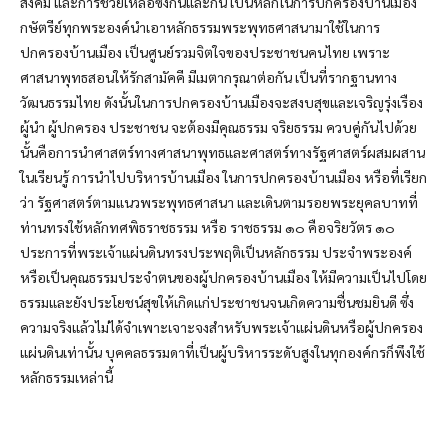
สังคม และการช่วยเหลือซึ่งกันและกัน เป็นหลักในการปกครองบ้านเมือง
กษัตรีย์ทุกพระองค์นำเอาหลักธรรมพระพุทธศาสนามาใช้ในการ
ปกครองบ้านเมือง เป็นศูนย์รวมจิตใจของประชาชนคนไทย เพราะ
ศาสนาพุทธสอนให้รักสามัคคี มีเมตากรุณาต่อกัน เป็นที่รากฐานทาง
วัฒนธรรมไทย ดังนั้นในการปกครองบ้านเมืองจะสงบสุขและเจริญรุ่งเรือง
ผู้นำ ผู้ปกครอง ประชาชน จะต้องมีคุณธรรม จริยธรรม ควบคู่กันไปด้วย
นั้นคือการนำศาสตร์ทางศาสนาพุทธและศาสตร์ทางรัฐศาสตร์ผสมผสาน
ในเรียนรู้ การนำไปบริหารบ้านเมือง ในการปกครองบ้านเมือง หรือที่เรียก
ว่า รัฐศาสตร์ตามแนวพระพุทธศาสนา และเดินตามรอยพระยุคลบาทที่
ท่านทรงใช้หลักทศพิธราชธรรม หรือ ราชธรรม ๑๐ คือจริยวัตร ๑๐
ประการที่พระเจ้าแผ่นดินทรงประพฤติเป็นหลักธรรม ประจำพระองค์
หรือเป็นคุณธรรมประจำตนของผู้ปกครองบ้านเมือง ให้มีความเป็นไปโดย
ธรรมและยังประโยชน์สุขให้เกิดแก่ประชาชนจนเกิดความชื่นชมยินดี ซึ่ง
ความจริงแล้วไม่ได้จำเพาะเจาะจงสำหรับพระเจ้าแผ่นดินหรือผู้ปกครอง
แผ่นดินเท่านั้น บุคคลธรรมดาที่เป็นผู้บริหารระดับสูงในทุกองค์กรก็พึงใช้
หลักธรรมเหล่านี้