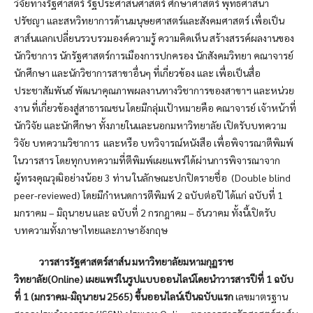
วิจัยทางรัฐศาสตร์ รัฐประศาสนศาสตร์ ศึกษาศาสตร์ พุทธศาสนา
ปรัชญา และสหวิทยาการด้านมนุษยศาสตร์และสังคมศาสตร์ เพื่อเป็น
สาส์นแลกเปลี่ยนรวบรวมองค์ความรู้ ความคิดเห็น สร้างสรรค์ผลงานของ
นักวิชาการ นักรัฐศาสตร์การเมืองการปกครอง นักสังคมวิทยา คณาจารย์
นักศึกษา และนักวิชาการสาขาอื่นๆ ที่เกี่ยวข้อง และ เพื่อเป็นสื่อ
ประชาสัมพันธ์ พัฒนาคุณภาพผลงานทางวิชาการของสาขาฯ และหน่วย
งาน ที่เกี่ยวข้องสู่สาธารณชน โดยมีกลุ่มเป้าหมายคือ คณาจารย์ เจ้าหน้าที่
นักวิจัย และนักศึกษา ทั้งภายในและนอกมหาวิทยาลัย เปิดรับบทความ
วิจัย บทความวิชาการ และหรือ บทวิจารณ์หนังสือ เพื่อพิจารณาตีพิมพ์
ในวารสาร โดยทุกบทความที่ตีพิมพ์เผยแพร่ได้ผ่านการพิจารณาจาก
ผู้ทรงคุณวุฒิอย่างน้อย 3 ท่าน ในลักษณะปกปิดรายชื่อ (Double blind
peer-reviewed) โดยมีกำหนดการตีพิมพ์ 2 ฉบับต่อปี ได้แก่ ฉบับที่ 1
มกราคม – มิถุนายน และ ฉบับที่ 2 กรกฎาคม – ธันวาคม ทั้งนี้เปิดรับ
บทความทั้งภาษาไทยและภาษาอังกฤษ
วารสารรัฐศาสตร์สาส์น มหาวิทยาลัยมหามกุฏราช
วิทยาลัย(Online) เผยแพร่ในรูปแบบออนไลน์โดยนำวารสารปีที่ 1 ฉบับ
ที่ 1 (มกราคม-มิถุนายน 2565) ขึ้นออนไลน์เป็นฉบับแรก
เลขมาตรฐาน