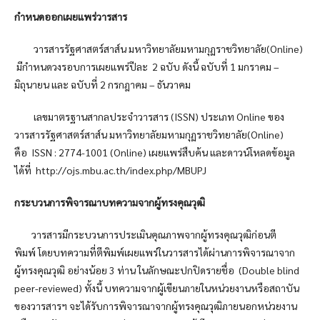
กำหนดออกเผยแพร่วารสาร
วารสารรัฐศาสตร์สาส์น มหาวิทยาลัยมหามกุฏราชวิทยาลัย(Online)
มีกำหนดวงรอบการเผยแพร่ปีละ 2 ฉบับ ดังนี้ ฉบับที่ 1 มกราคม –
มิถุนายน และ ฉบับที่ 2 กรกฎาคม – ธันวาคม
เลขมาตรฐานสากลประจำวารสาร (ISSN) ประเภท Online ของ
วารสารรัฐศาสตร์สาส์น มหาวิทยาลัยมหามกุฏราชวิทยาลัย(Online)
คือ ISSN : 2774-1001 (Online) เผยแพร่สืบค้น และดาวน์โหลดข้อมูล
ได้ที่ http://ojs.mbu.ac.th/index.php/MBUPJ
กระบวนการพิจารณาบทความจากผู้ทรงคุณวุฒิ
วารสารมีกระบวนการประเมินคุณภาพจากผู้ทรงคุณวุฒิก่อนตี
พิมพ์ โดยบทความที่ตีพิมพ์เผยแพร่ในวารสารได้ผ่านการพิจารณาจาก
ผู้ทรงคุณวุฒิ อย่างน้อย 3 ท่าน ในลักษณะปกปิดรายชื่อ (Double blind
peer-reviewed) ทั้งนี้ บทความจากผู้เขียนภายในหน่วยงานหรือสถาบัน
ของวารสารฯ จะได้รับการพิจารณาจากผู้ทรงคุณวุฒิภายนอกหน่วยงาน