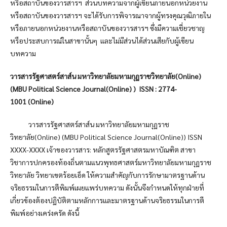
หรือสถาบันของวารสารฯ ส่วนบทความจากผู้เขียนภายนอกหน่วยงาน
หรือสถาบันของวารสารฯ จะได้รับการพิจารณาจากผู้ทรงคุณวุฒิภายใน
หรือภายนอกหน่วยงานหรือสถาบันของวารสารฯ ซึ่งมีความเชี่ยวชาญ
หรือประสบการณ์ในสาขานั้นๆ และไม่มีส่วนได้ส่วนเสียกับผู้เขียน
บทความ
วารสารรัฐศาสตร์สาส์น มหาวิทยาลัยมหามกุฏราชวิทยาลัย(Online)
(MBU Political Science Journal(Online) ) ISSN : 2774-
1001 (Online)
วารสารรัฐศาสตร์สาส์น มหาวิทยาลัยมหามกุฏราช
วิทยาลัย(Online) (MBU Political Science Journal(Online)) ISSN
XXXX-XXXX เจ้าของวารสาร: หลักสูตรรัฐศาสตรมหาบัณฑิต สาขา
วิชาการปกครองท้องถิ่นตามแนวพุทธศาสตร์มหาวิทยาลัยมหามกุฏราช
วิทยาลัย วิทยาเขตร้อยเอ็ด ให้ความสำคัญกับการรักษามาตรฐานด้าน
จริยธรรมในการตีพิมพ์เผยแพร่บทความ ดังนั้นจึงกำหนดให้ทุกฝ่ายที่
เกี่ยวข้องต้องปฏิบัติตามหลักการและมาตรฐานด้านจริยธรรมในการตี
พิมพ์อย่างเคร่งครัด ดังนี้