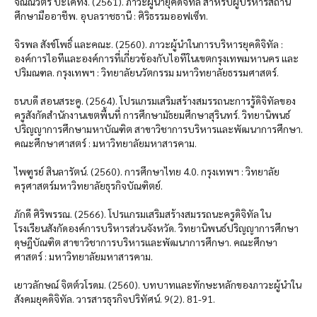
จิณณวัตร ปะโคทัง. (2561). ภาวะผู้นำยุคดิจิทัล สำหรับผู้บริหารสถาน
ศึกษามืออาชีพ. อุบลราชธานี : ศิริธรรมออฟเซ็ท.
จิรพล สังข์โพธิ์ และคณะ. (2560). ภาวะผู้นำในการบริหารยุคดิจิทัล :
องค์การไอทีและองค์การที่เกี่ยวข้องกับไอทีในเขตกรุงเทพมหานคร และ
ปริมณฑล. กรุงเทพฯ : วิทยาลัยนวัตกรรม มหาวิทยาลัยธรรมศาสตร์.
ธนบดี สอนสระคู. (2564). โปรแกรมเสริมสร้างสมรรถนะการรู้ดิจิทัลของ
ครูสังกัดสำนักงานเขตพื้นที่ การศึกษามัธยมศึกษาสุรินทร์. วิทยานิพนธ์
ปริญญาการศึกษามหาบัณฑิต สาขาวิชาการบริหารและพัฒนาการศึกษา.
คณะศึกษาศาสตร์ : มหาวิทยาลัยมหาสารคาม.
ไพฑูรย์ สินลารัตน์. (2560). การศึกษาไทย 4.0. กรุงเทพฯ : วิทยาลัย
ครุศาสตร์มหาวิทยาลัยธุรกิจบัณฑิตย์.
ภักดี ศิริพรรณ. (2566). โปรแกรมเสริมสร้างสมรรถนะครูดิจิทัล ใน
โรงเรียนสังกัดองค์การบริหารส่วนจังหวัด. วิทยานิพนธ์ปริญญาการศึกษา
ดุษฎีบัณฑิต สาขาวิชาการบริหารและพัฒนาการศึกษา. คณะศึกษา
ศาสตร์ : มหาวิทยาลัยมหาสารคาม.
เยาวลักษณ์ จิตต์วโรดม. (2560). บทบาทและทักษะหลักของภาวะผู้นำใน
สังคมยุคดิจิทัล. วารสารธุรกิจปริทัศน์. 9(2). 81-91.