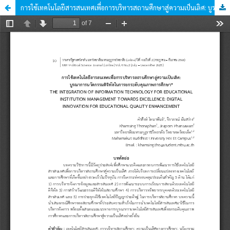
การใช้เทคโนโลยีสารสนเทศเพื่อการบริหารสถานศึกษาสู่ความเป็นเลิศ: บูรณาการนวัตกรรมดิจิทัลในการยกระดับคุณภาพการศึกษา