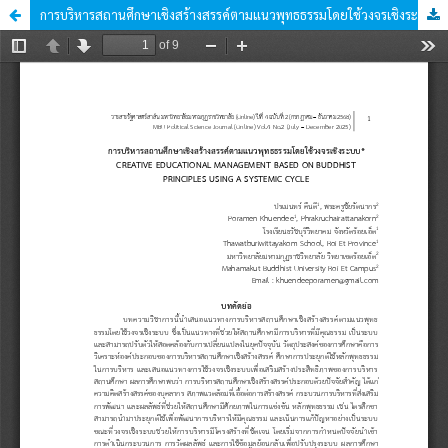
การบริหารสถานศึกษาเชิงสร้างสรรค์ตามแนวพุทธธรรมโดยใช้วงจรเชิงระบบ