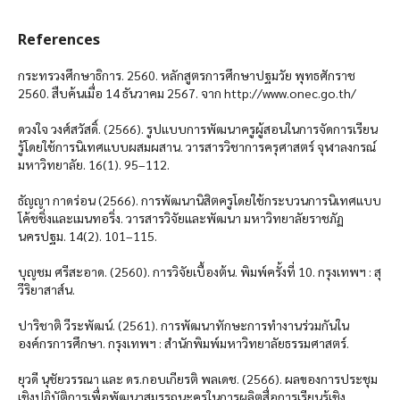
References
กระทรวงศึกษาธิการ. 2560. หลักสูตรการศึกษาปฐมวัย พุทธศักราช
2560. สืบค้นเมื่อ 14 ธันวาคม 2567. จาก http://www.onec.go.th/
ดวงใจ วงศ์สวัสดิ์. (2566). รูปแบบการพัฒนาครูผู้สอนในการจัดการเรียน
รู้โดยใช้การนิเทศแบบผสมผสาน. วารสารวิชาการครุศาสตร์ จุฬาลงกรณ์
มหาวิทยาลัย. 16(1). 95–112.
ธัญญา กาดร่อน (2566). การพัฒนานิสิตครูโดยใช้กระบวนการนิเทศแบบ
โค้ชชิ่งและเมนทอริ่ง. วารสารวิจัยและพัฒนา มหาวิทยาลัยราชภัฏ
นครปฐม. 14(2). 101–115.
บุญชม ศรีสะอาด. (2560). การวิจัยเบื้องต้น. พิมพ์ครั้งที่ 10. กรุงเทพฯ : สุ
วีริยาสาส์น.
ปาริชาติ วีระพัฒน์. (2561). การพัฒนาทักษะการทำงานร่วมกันใน
องค์กรการศึกษา. กรุงเทพฯ : สำนักพิมพ์มหาวิทยาลัยธรรมศาสตร์.
ยุวดี นุชัยวรรณา และ ดร.กอบเกียรติ พลเดช. (2566). ผลของการประชุม
เชิงปฏิบัติการเพื่อพัฒนาสมรรถนะครูในการผลิตสื่อการเรียนรู้เชิง