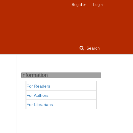
Register
Login
Search
Information
For Readers
For Authors
For Librarians