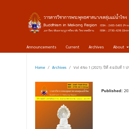
Announcements
Current
Archives
About
Home
/
Archives
/
Vol 4 No 1 (2021): ปีที่ 4 ฉบับที่
20
Published: