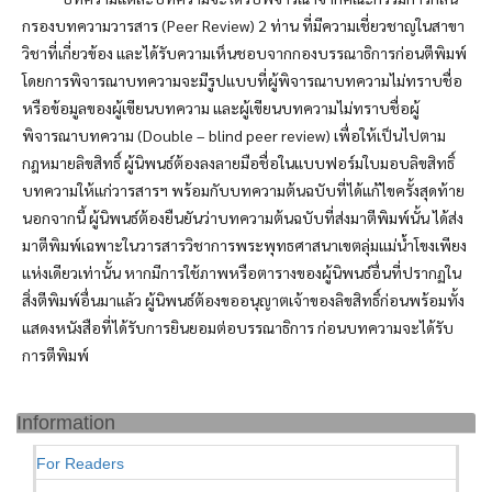
กรองบทความวารสาร (Peer Review) 2 ท่าน ที่มีความเชี่ยวชาญในสาขา
วิชาที่เกี่ยวข้อง และได้รับความเห็นชอบจากกองบรรณาธิการก่อนตีพิมพ์
โดยการพิจารณาบทความจะมีรูปแบบที่ผู้พิจารณาบทความไม่ทราบชื่อ
หรือข้อมูลของผู้เขียนบทความ และผู้เขียนบทความไม่ทราบชื่อผู้
พิจารณาบทความ (Double – blind peer review) เพื่อให้เป็นไปตาม
กฎหมายลิขสิทธิ์ ผู้นิพนธ์ต้องลงลายมือชื่อในแบบฟอร์มใบมอบลิขสิทธิ์
บทความให้แก่วารสารฯ พร้อมกับบทความต้นฉบับที่ได้แก้ไขครั้งสุดท้าย
นอกจากนี้ ผู้นิพนธ์ต้องยืนยันว่าบทความต้นฉบับที่ส่งมาตีพิมพ์นั้น ได้ส่ง
มาตีพิมพ์เฉพาะในวารสารวิชาการพระพุทธศาสนาเขตลุ่มแม่น้ำโขงเพียง
แห่งเดียวเท่านั้น หากมีการใช้ภาพหรือตารางของผู้นิพนธ์อื่นที่ปรากฏใน
สิ่งตีพิมพ์อื่นมาแล้ว ผู้นิพนธ์ต้องขออนุญาตเจ้าของลิขสิทธิ์ก่อนพร้อมทั้ง
แสดงหนังสือที่ได้รับการยินยอมต่อบรรณาธิการ ก่อนบทความจะได้รับ
การตีพิมพ์
Information
For Readers