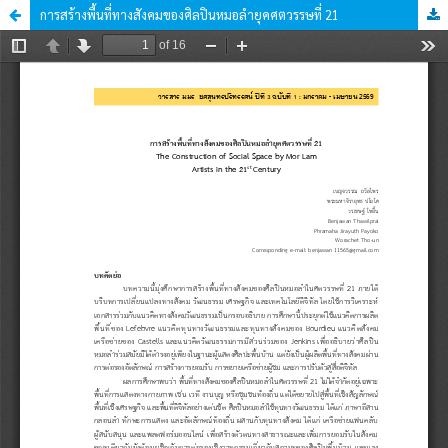
การสร้างพื้นที่ทางสังคมของศิลปินหมอลำยุคศตวรรษที่ 21