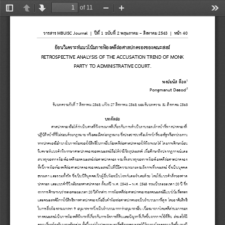
of 11
Toggle
Previous
Next
Zoom
Zoom
Too
Sidebar
Out
In
วารสาร 
MBUISC Journal  |  
ปีที่ 
1 
ฉบับที่ 
2 
พฤษภาคม 
–
สิงหาคม 
2563  | 
หน้า
40
ย้อนวิเคราะห์แนวโน้มการฟ้องคดีต่อศาลปกครองของคณะสงฆ์
RETROSPECTIVE ANALYSIS OF THE ACCUSATION TREND OF MONK 
PARTY TO ADMINISTRATIVE COURT.
1
พงษ์มนัส ดีอด
2
Pongmanut Deeod
รับบทความวันที่ 7 สิงหาคม 2563
; 
แก้ไข 27 สิงหาคม 2563
;
ยอมรับบทความ 31 สิงหาคม 2563
บทคัดย่อ
ศาลปกครองถือได้ว่าเป็นศาลที่พิจารณาคดีเกี่ยวกับการด าเนินงานของเจ้าหน้าที่ทางปกครองที่
ปฏิบัติหน้าที่ที่ไม่ชอบด้วยกฎหมาย หรือละเมิดต่อกฎหมาย ซึ่งประชาชนหรือเจ้าหน้าที่ของรัฐหรือหน่วยงาน
ทางปกครองมีอ านาจในการฟ้องของใช้สิ
ทธิในการยื่นฟ้องคดีต่อศาลปกครองให้พิจารณาได้ โดยการศึกษาย้อน
พิเคราะห์แนวค าพิพากษาศาลปกครองของคณะสงฆ์ถือได้ว่ามีวัตถุประสงค์ เพื่อศึกษาถึง
ปรากฏการณ์
และ
สาเหตุของการฟ้องร้องคดีของคณะสงฆ์ต่อศาลปกครอง รวมทั้งสาเหตุของการฟ้องร้องคดีต่อศาลปกครอง 
ทั้งนี้การฟ้องร้อ
งคดีต่อศาลปกครองของคณะสงฆ์ในที่นี่มีความหมายรวมถึงการที่พระสงฆ์ ซึ่งเป็นบุคคล
ธรรมดา และรวมทั้งวัด ซึ่งเป็นนิติบุคคลเป็นผู้ยื่นฟ้องเป็นโจทก์และจ าเลยด้วย โดยใช้แนวค าสั่งของศาล
ปกครอง และแนวค าวินิจฉัยของศาลปกครอง ตั้งแต่ปี พ.ศ. 
2543 
–
พ.ศ. 
2563
รวมเป็นระยะเวลา
20
ปี ซึ่ง
จากการศึกษาพบว่าตลอดระยะเวลา 
20
ปีดังกล่าว การฟ้องคดีต่อศาลปกครองของคณะสงฆ์มีแนวโน้มที่ลดลง 
และคณะสงค์มีการใช้สิทธิทางศาลปกครองเพื่อยื่นค าฟ้องต่อศาลปกครองเป็นจ านวนมากที่สุด
โดยอาศัยสิทธิ
ในการยื่นฟ้องตามมาตรา 
9
อนุมาตราหนึ่งเป็
นจ านวนมากกว่าอนุมาตรอื่น
เนื่องมาจากโดยคดีส่วนมากของ
ทางคณะสงฆ์เป็นการฟ้องคดีพิพาทที่เกี่ยวกับการจัดการที่ดินและปัญหาที่เกิดขึ้นจากการใช้ที่ดิน
ส่งผลให้มี
ความเกี่ยวข้องกับมาตรดังกล่าว ทั้งนี้พบว่าในประการแรกที่คดีของคณะสงฆ์มีจ านวนน้อยลงอาจเกิดขึ้นจากมี