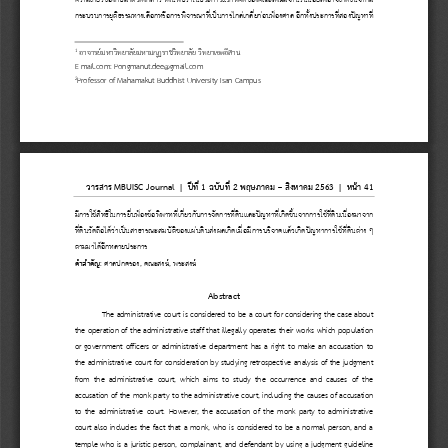
กระบว
นการยุติธรรมทางเลือกหรือการพิจารณาที่เป็นการไกล่เกลี่ยก่อนฟ้องศาล อีกทั้งประการที่สองปัญหาที่
1
อาจารย์มหาวิทยาลัยมหามกุฏราชวิทยาลัย วิทยาเขตอีสาน
E
-
mail.com: Pongmanut.dee@gmail.com
2
Professor of
Mahamakut Buddhist University Isan Campus
วารสาร 
MBUISC Journal  |  
ปีที่ 
1 
ฉบับที่ 
2 
พฤษภาคม 
–
สิงหาคม 
2563  | 
หน้า
41
มีการใช้สิทธิในการยื่นฟ้องข้อพิพาทที่เกี่ยวกับการจัดการที่ดินและปัญหาที่เกิดขึ้นจากการใช้ที่ดินเนื่องมาจาก
ที่ดินวัดถือได้ว่าเป็นสาธารณะสมบัติของแผ่นดินส่งผลเกิดเมื่
อมีการบริจาคแล้วเกิดปัญหาการใช้ที่ดินต่าง ๆ 
ตามมาได้อีกหลายประการ
ค าส าคัญ
: ศาลปกครอง
,
คณะสงฆ์
,
พระสงฆ์
Abstract
The administrative court is considered to be a court for considering the case about 
the operation of the administrative staff that illegally operates their works which population 
or  government  officers  or  administrative  department  has  a  right  to  make  an  ac
cusation  to 
the administrative court for consideration by studying retrospective analysis of the judgment 
from  the  administrative  court,  which  aims  to  study  the  occurrence  and  causes  of  the 
accusation of the monk party to the administrative court, includin
g the causes of accusation 
to  the  administrative  court.  However,  the  accusation  of  the  monk  party  to  administrative 
court also includes the fact that a monk, who is considered to be a normal person, and a 
temple who is a juristic person, complainant, and d
efendant by using a judgment guideline 