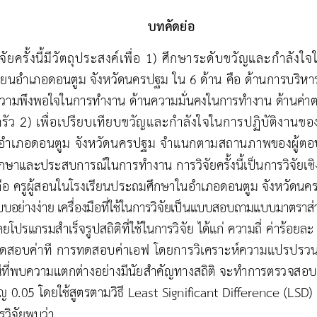
บทคัดย่อ
จัยครั้งนี้มีวัตถุประสงค์เพื่อ 1) ศึกษาระดับขวัญและก าลัง
เรียนอ าเภอดอนตูม จังหวัดนครปฐม ใน 6 ด้าน คือ ด้านการบริหา
ความพึงพอใจในการท างาน
ด้านความมั่นคงในการท างาน ด้านค่
ว 2) เพื่อเปรียบเทียบขวัญและก าลังใจในการปฏิบัติงานของ
 าเภอดอนตูม จังหวัดนครปฐม จ าแนกตามสถานภาพของผู้ตอ
ศึกษาและประสบการณ์ในการท าง
าน การวิจัยครั้งนี้เป็นการวิจัยเ
ัย คือ ครูผู้สอนในโรงเรียนประถมศึกษาในอ าเภอดอนตูม จังหวัด
แบบอย่างง่าย เครื่องมือที่ใช้ในการวิจัยเป็นแบบสอบถามแบบมาตรา
ยโปรแกรมส าเร็จรูปสถิติที่ใช้ในการวิจัย
ได้แก่ ความถี่ ค่าร้อยละ 
ดสอบค่าที การทดสอบค่าเอฟ
โดยการวิเคราะห์ความแปรปรวน
ที่พบความแตกต่างอย่างมีนัยส าคัญทางสถิติ จะท าการตรวจสอ
คัญ 0.05 โดยใช้สูตรตามวิธี 
Least Significant Difference (LSD) 
วิจัยพบว่า 