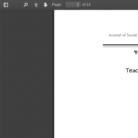
Page:
of 13
Toggle
Find
Previous
Next
Sidebar
Journal of Socia
ข
Teac