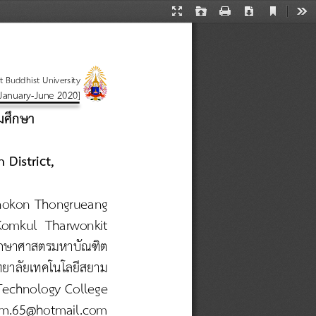
Current
Presentation
Open
Print
Download
Too
View
Mode
 Buddhist University
[January
-
June 2020]
มศึกษา
District,
nokon Thongrueang
Komkul  Tharwonkit
ึกษาศาสตรมหาบัณฑิต
ทยาลัยเทคโนโลยีสยาม
Technology 
College
som.65@hotmail.com