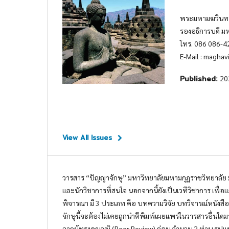
พระมหามฆวินทร์ 
รองอธิการบดี ม
โทร. 086 086-4
E-Mail : magh
Published:
20
View All Issues
วารสาร “ปัญญาจักษุ” มหาวิทยาลัยมหามกุฏราชวิทยาลัย
และนักวิชาการที่สนใจ นอกจากนี้ยังเป็นเวทีวิชาการ เพ
พิจารณา มี 3 ประเภท คือ บทความวิจัย บทวิจารณ์หนังส
จักษุนี้จะต้องไม่เคยถูกนำตีพิมพ์เผยแพร่ในวารสารอื่นใ
จากผู้ทรงคุณวุฒิ (Peer Review) ก่อน จำนวน 2 ท่าน รู