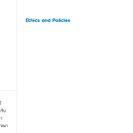
Ethics and Policies
์
ะรับ
ญา
จารณา