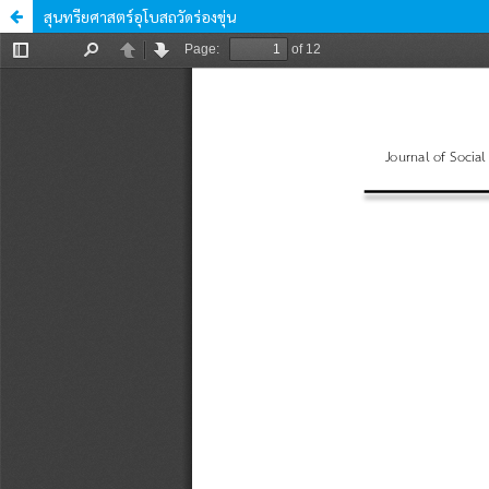
สุนทรียศาสตร์อุโบสถวัดร่องขุ่น