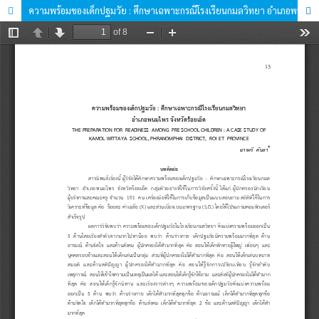
ความพร้อมของเด็กปฐมวัย : ศึกษาเฉพาะกรณีโรงเรียนกมลวิทยา อำเภอพนมไพร จังหวัดร้อยเอ็ด