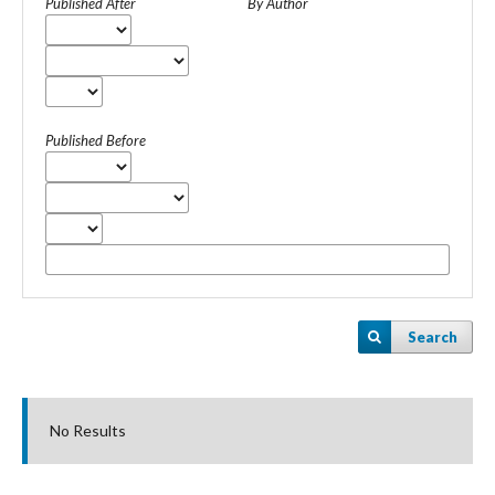
Published After
By Author
Published Before
Search
No Results