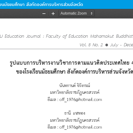
มัธยมศึกษา สังกัดองค์การบริหารส่วนจังหวัด