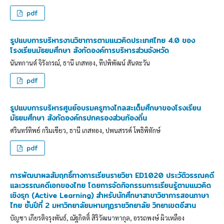
pdf
รูปแบบการบริหารงานวิชาการตามแนวคิดประเทศไทย 4.0 ของ
โรงเรียนมัธยมศึกษา สังกัดองค์การบริหารส่วนจังหวัด
นันทกานต์ จิรังกรณ์, ธานี เกสทอง, ทีปพิพัฒน์ สันตะวัน
pdf
รูปแบบการบริหารศูนย์อบรมครูทางไกลสะเต็มศึกษาของโรงเรียน
มัธยมศึกษา สังกัดองค์กรปกครองส่วนท้องถิ่น
ศรินทร์ทิพย์ กริมเขียว, ธานี เกสทอง, ปพนสรรค์ โพธิพิทักษ์
pdf
การพัฒนาผลสัมฤทธิ์ทางการเรียนรายวิชา ED1020 ประวัติวรรณคดี
และวรรณคดีเอกของไทย โดยการจัดกิจกรรมการเรียนรู้ตามแนวคิด
เชิงรุก (Active Learning) สำหรับนักศึกษาสาขาวิชาการสอนภาษา
ไทย ชั้นปีที่ 2 มหาวิทยาลัยมหามกุฏราชวิทยาลัย วิทยาเขตอีสาน
บัญชา เกียรติจรุงพันธ์, ณัฐกิตติ์ สิริวัฒนาทากุล, อรรถพงษ์ ผิวเหลือง