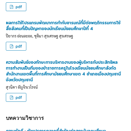
pdf
ผลการใช้โปรแกรมพัฒนาการกำกับอารมณ์ที่มีต่อพฤติกรรมการใช้
สื่อสังคมที่เป็นปัญหาของนักเรียนมัธยมศึกษาปีที่ 4
ปิยากร อ่อนละออ, ชุติมา สุรเศรษฐ สุรเศรษฐ
pdf
ความสัมพันธ์ของทักษะการบริหารงานของผู้บริหารกับประสิทธิผล
การทำงานเป็นทีมของข้าราชการครูในโรงเรียนมัธยมศึกษาสังกัด
สำนักงานเขตพื้นที่การศึกษามัธยมศึกษาเขต 4 อำเภอเมืองปทุมธานี
จังหวัดปทุมธานี
สุวนิดา อัญจิรเวโรจน์
pdf
บทความวิชาการ
ความภักดี : ตัวแปรการตลาดที่สำคัญต่อสถาบันอุดมศึกษา