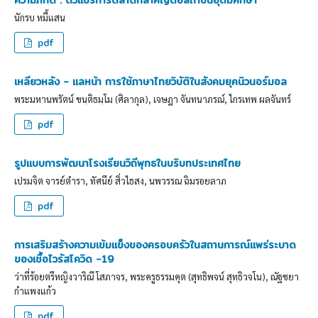
นักรบ หมี้แสน
pdf
เหลียวหลัง - แลหน้า การใช้ภาษาไทยวิบัติในสังคมยุคนิวนอร์มอล
พระมหานพรัตน์ ขนฺติธมฺโม (ศิลากุล), เจษฎา จันทนาภรณ์, ไกรเทพ ผลจันทร์
pdf
รูปแบบการพัฒนาโรงเรียนวิถีพุทธในบริบทประเทศไทย
เปรมจิต จารย์ตำรา, ทัศนีย์ สิ่วไธสง, นพวรรณ ฉิมรอยลาภ
pdf
การเสริมสร้างความเข้มแข็งของครอบครัวในสถานการณ์แพร่ระบาด
ของเชื้อไวรัสโควิด -19
ว่าที่ร้อยตรีหญิงวาริณี โสภาจร, พระครูธรรมคุต (สุทธิพจน์ สุทฺธิวจโน), ณัฐชยา
กำแพงแก้ว
pdf